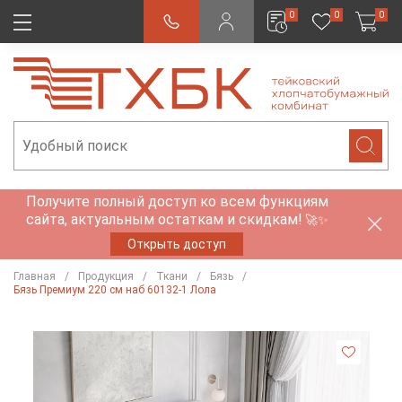
0
0
0
Получите полный доступ ко всем функциям
сайта, актуальным остаткам и скидкам!
🚀✨
Открыть доступ
Главная
Продукция
Ткани
Бязь
Бязь Премиум 220 см наб 60132-1 Лола