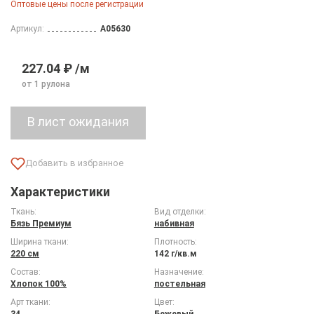
Оптовые цены после регистрации
Артикул:
A05630
227.04 ₽ /м
от 1 рулона
Характеристики
Ткань:
Вид отделки:
Бязь Премиум
набивная
Ширина ткани:
Плотность:
220 см
142 г/кв.м
Состав:
Назначение:
Хлопок 100%
постельная
Арт ткани:
Цвет:
34
Бежевый