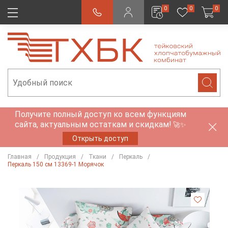
0
0
0
Получите полный доступ ко всем функциям
сайта, актуальным остаткам и скидкам!
🚀✨
Открыть доступ
Главная
Продукция
Ткани
Перкаль
Перкаль 150 см 13369-1 Морячок