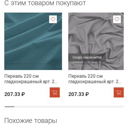
С этим товаром покупают
Скоро закончится
Перкаль 220 см
Перкаль 220 см
гладкокрашеный арт. 239
гладкокрашеный арт. 239
86082-8 ниагара АК
86063-13 серый сплав
АК
207.33 ₽
207.33 ₽
Похожие товары