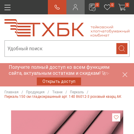
0
0
0
Получите полный доступ ко всем функциям
сайта, актуальным остаткам и скидкам!
🚀✨
Открыть доступ
Главная
Продукция
Ткани
Перкаль
Перкаль 150 см гладкокрашеный арт. 140 86012-3 розовый кварц АК