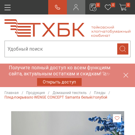
0
0
0
Получите полный доступ ко всем функциям
сайта, актуальным остаткам и скидкам!
🚀✨
Открыть доступ
Главная
Продукция
Домашний текстиль
Пледы
Плед-покрывало WENGE CONCEPT Samanta белый/голубой