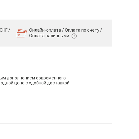
СНГ /
Онлайн-оплата / Оплата по счету /
Оплата наличными
чным дополнением современного
годной цене с удобной доставкой