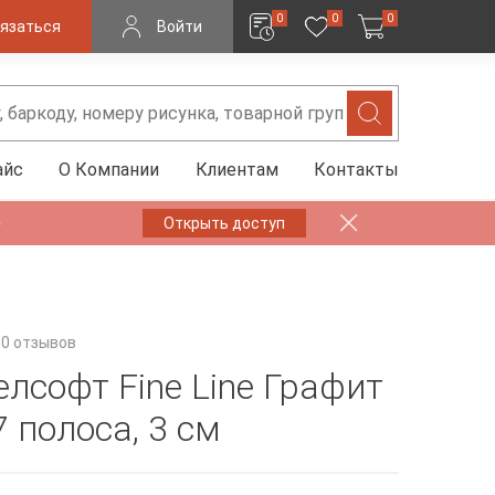
0
0
0
язаться
Войти
айс
О Компании
Клиентам
Контакты
✨
Открыть доступ
0 отзывов
елсофт Fine Line Графит
 полоса, 3 см