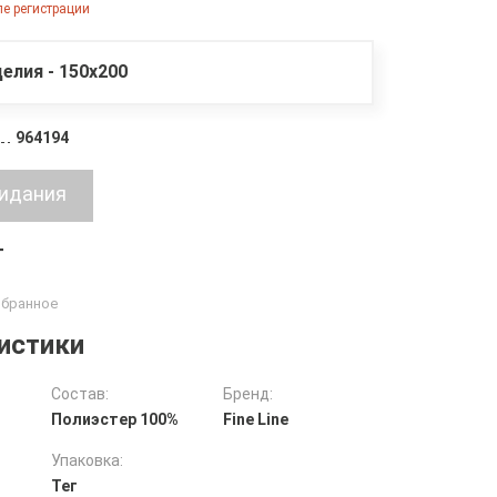
е регистрации
елия - 150х200
964194
т
истики
Состав:
Бренд:
Полиэстер 100%
Fine Line
Упаковка:
Тег