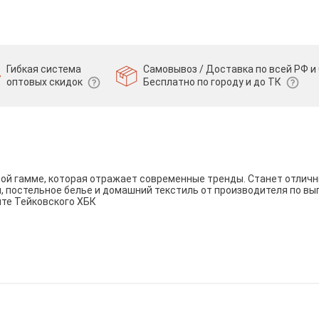
Гибкая система
Самовывоз / Доставка по всей РФ и 
оптовых скидок
Бесплатно по городу и до ТК
вой гамме, которая отражает современные тренды. Станет отли
и, постельное белье и домашний текстиль от производителя по вы
йте Тейковского ХБК