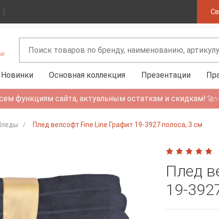
Св
Новинки
Основная коллекция
Презентации
Пр
сем функциям сайта, актуальным остаткам и скидкам!
🚀
Пледы
Плед велсофт Fine Line Графит 19-3927 полоса, 3 см
Плед в
19-3927