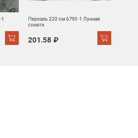
-1
Перкаль 220 см 6793-1 Лунная
Муслин
соната
103 
201.58 ₽
171.44