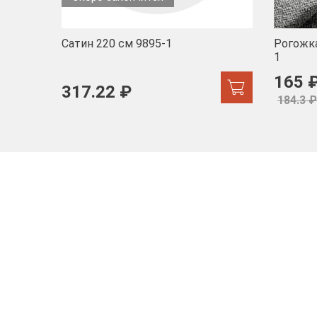
Сатин 220 см 9895-1
Рогожка
1
165 
317.22 ₽
184.3 ₽