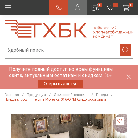
0
0
0
Получите полный доступ ко всем функциям
сайта, актуальным остаткам и скидкам!
🚀✨
Открыть доступ
Главная
Продукция
Домашний текстиль
Пледы
Плед велсофт Fine Line Moreska 016-OPM бледно-розовый