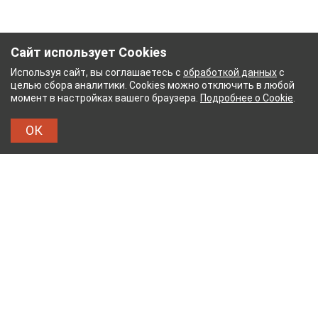
Сайт использует Cookies
Используя сайт, вы соглашаетесь с
обработкой данных
с
целью сбора аналитики. Cookies можно отключить в любой
момент в настройках вашего браузера.
Подробнее о Cookie
.
ОК
МАЖНЫЙ КОМБИНАТ
ТЕЙКОВСКИЙ ХЛОПЧАТО
ТХБК
Тейковский хлопчатобумажный комбинат – современное
текстильное предприятие России полного