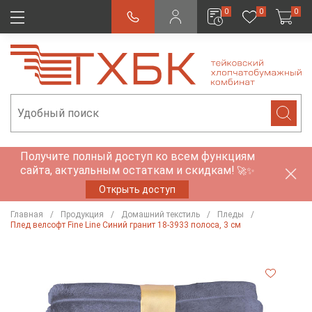
0
0
0
Получите полный доступ ко всем функциям
сайта, актуальным остаткам и скидкам!
🚀✨
Открыть доступ
Главная
Продукция
Домашний текстиль
Пледы
Плед велсофт Fine Line Синий гранит 18-3933 полоса, 3 см