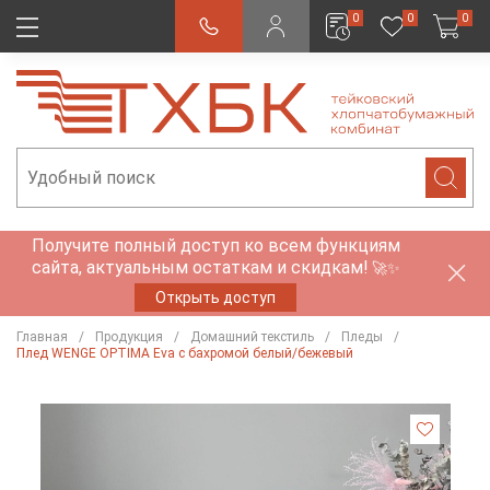
0
0
0
Получите полный доступ ко всем функциям
сайта, актуальным остаткам и скидкам!
🚀✨
Открыть доступ
Главная
Продукция
Домашний текстиль
Пледы
Плед WENGE OPTIMA Eva с бахромой белый/бежевый