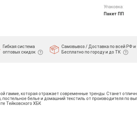
Упаковка:
Пакет ПП
Гибкая система
Самовывоз / Доставка по всей РФ и 
оптовых скидок
Бесплатно по городу и до ТК
вой гамме, которая отражает современные тренды. Станет отли
и, постельное белье и домашний текстиль от производителя по вы
йте Тейковского ХБК