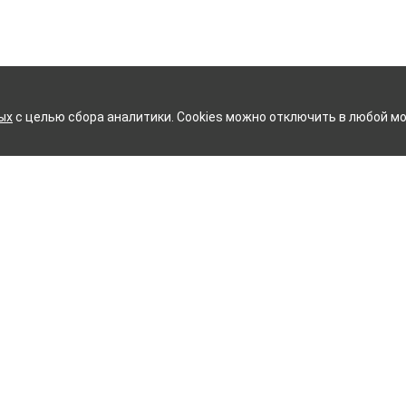
ых
с целью сбора аналитики. Cookies можно отключить в любой мо
 ХЛОПЧАТОБУМАЖНЫЙ КОМ
Контакты
ное белье
Тейково
ий текстиль
8 (800) 350-99-33
ый текстиль
Иваново
+7 (4932) 48-27-91