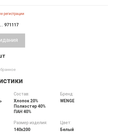
е регистрации
971117
 шт
истики
Состав:
Бренд:
ь
Хлопок 20%
WENGE
Полиэстер 40%
ПАН 40%
Размер изделия:
Цвет:
140х200
Белый