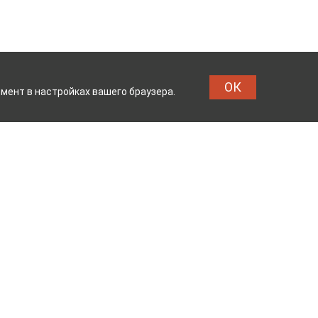
ОК
мент в настройках вашего браузера.
БИНАТ
ТЕЙКОВСКИЙ ХЛО
Реквизиты
Владелец сайта: ООО «ИвМашТорг»
Юридический адрес: 155048,
Ивановская область, г.о. Тейково, г.
Тейково, ул. Сергеевская, д.10
Режим работы: с 7.00 до 17.00 пн -пт
ОГРН 1123704000133 от 26.03.2012 г.