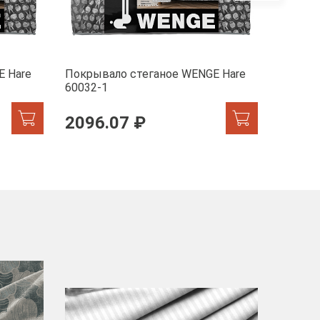
E Hare
Покрывало стеганое WENGE Hare
Покрыв
60032-1
60032-
2096.07 ₽
2096
-40