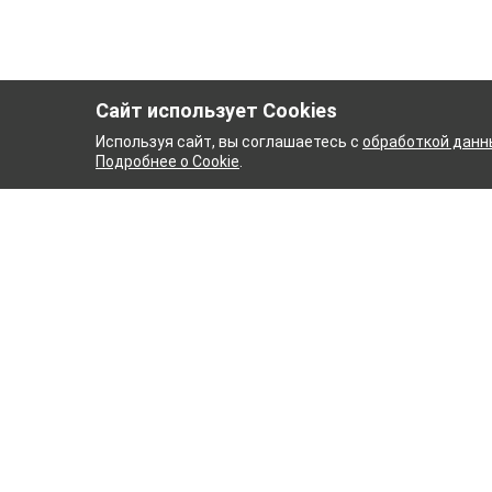
Сайт использует Cookies
Используя сайт, вы соглашаетесь с
обработкой данн
Подробнее о Cookie
.
 КОМБИНАТ
ТЕЙКОВСКИЙ
ТХБК
Ткани
Постель
Домашн
Кухонн
Тейковский хлопчатобумажный
Пряжа
комбинат – современное текстильное
предприятие России полного
WENGE