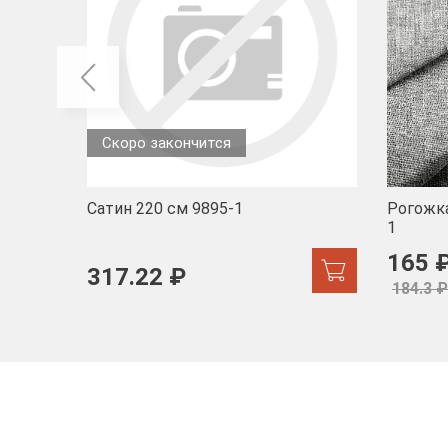
Скоро закончится
Сатин 220 см 9895-1
Рогожка
1
165 
317.22 ₽
184.3 ₽