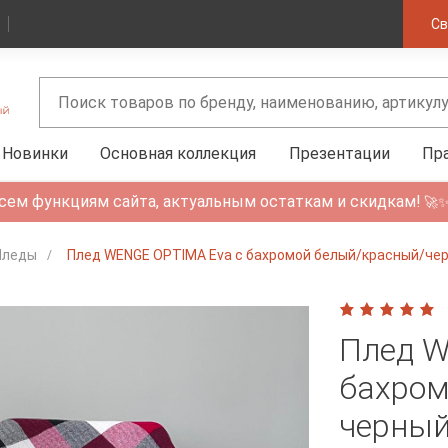
Св
Новинки
Основная коллекция
Презентации
Пр
сем функциям сайта, актуальным остаткам и скидкам!
🚀
Пледы
Плед WENGE OPTIMA Eva с бахромой белый/красный/че
Плед W
бахром
черны