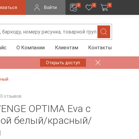
0
0
0
язаться
Войти
айс
О Компании
Клиентам
Контакты
✨
Открыть доступ
рный
0 отзывов
ENGE OPTIMA Eva с
ой белый/красный/
й