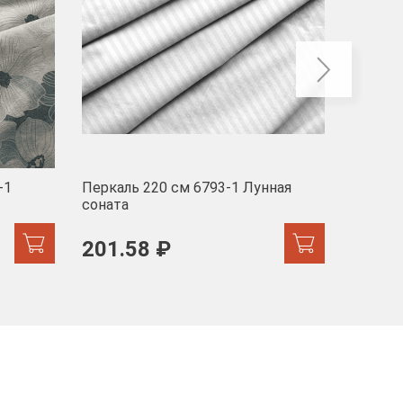
-1
Перкаль 220 см 6793-1 Лунная
Муслин
соната
103 
201.58 ₽
171.44