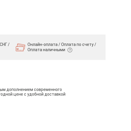
СНГ /
Онлайн-оплата / Оплата по счету /
Оплата наличными
чным дополнением современного
годной цене с удобной доставкой