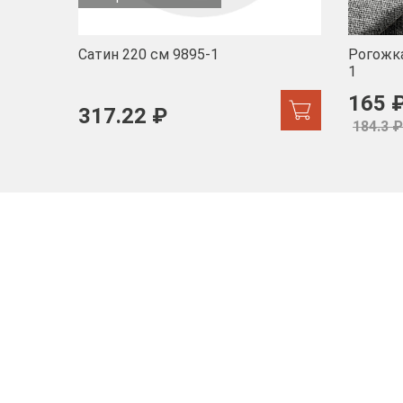
Сатин 220 см 9895-1
Рогожка
1
165 
317.22 ₽
184.3 ₽