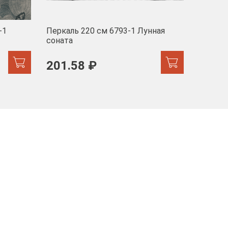
-1
Перкаль 220 см 6793-1 Лунная
Муслин
соната
103 
201.58 ₽
171.44