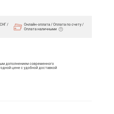
СНГ /
Онлайн-оплата / Оплата по счету /
Оплата наличными
чным дополнением современного
годной цене с удобной доставкой