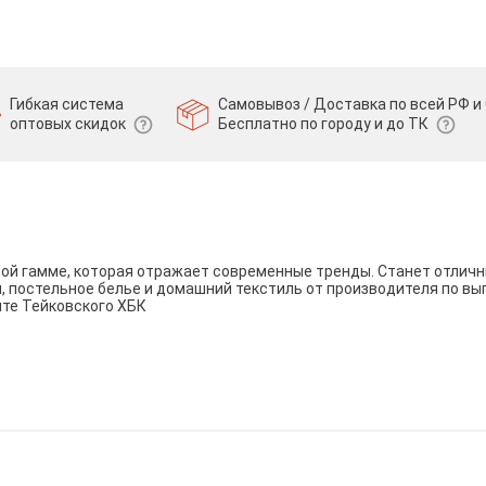
Гибкая система
Самовывоз / Доставка по всей РФ и 
оптовых скидок
Бесплатно по городу и до ТК
вой гамме, которая отражает современные тренды. Станет отли
и, постельное белье и домашний текстиль от производителя по вы
йте Тейковского ХБК