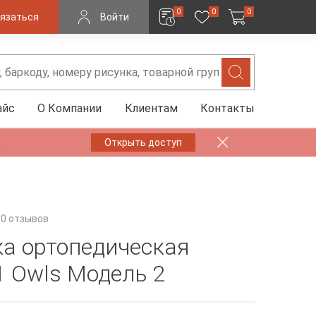
0
0
0
язаться
Войти
айс
О Компании
Клиентам
Контакты
✨
Открыть доступ
0 отзывов
а ортопедическая
1 Owls Модель 2