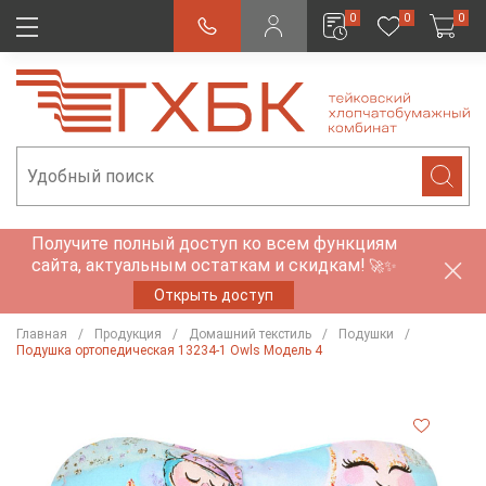
0
0
0
Получите полный доступ ко всем функциям
сайта, актуальным остаткам и скидкам!
🚀✨
Открыть доступ
Главная
Продукция
Домашний текстиль
Подушки
Подушка ортопедическая 13234-1 Owls Модель 4