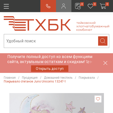
0
0
0
Получите полный доступ ко всем функциям
сайта, актуальным остаткам и скидкам!
🚀✨
Открыть доступ
Главная
Продукция
Домашний текстиль
Покрывала
Покрывало стеганое Juno Unicorns 13247-1