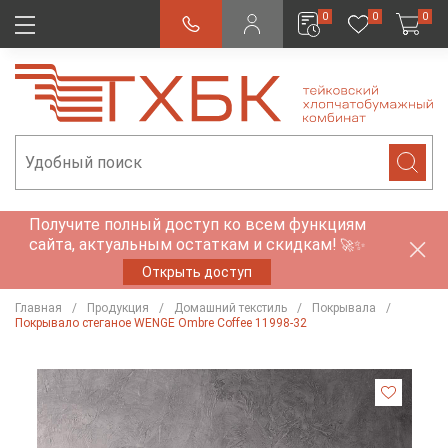
0
0
0
Получите полный доступ ко всем функциям
сайта, актуальным остаткам и скидкам!
🚀✨
Открыть доступ
Главная
Продукция
Домашний текстиль
Покрывала
Покрывало стеганое WENGE Ombre Coffee 11998-32