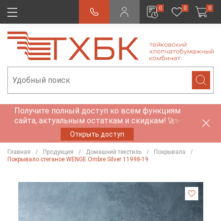
0
0
0
Получите полный доступ ко всем функциям
сайта, актуальным остаткам и скидкам!
🚀✨
Открыть доступ
Главная
Продукция
Домашний текстиль
Покрывала
Покрывало стеганое WENGE Ombre Silver 11998-19