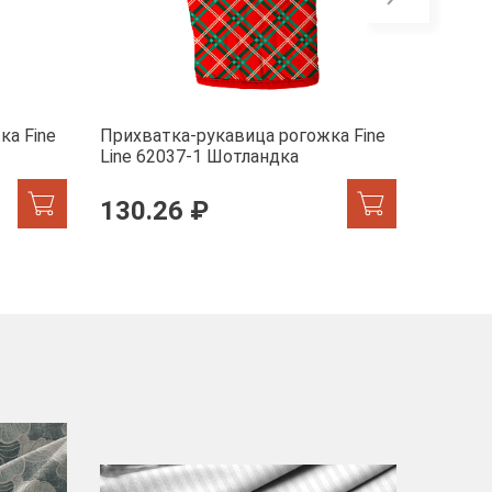
ка Fine
Прихватка-рукавица рогожка Fine
Прихва
Line 62037-1 Шотландка
Line 33
130.26 ₽
130.
-40