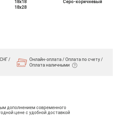
18х18
Серо-коричневый
18х28
СНГ /
Онлайн-оплата / Оплата по счету /
Оплата наличными
чным дополнением современного
годной цене с удобной доставкой