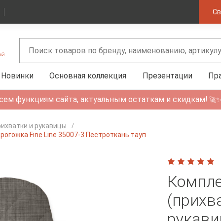
Св
Новинки
Основная коллекция
Презентации
Пр
сем функциям сайта, актуальным остаткам и скидкам!
🚀
ихватки и рукавицы
рогожка Fine Line 35007-3 Пестроткань тауп
Компле
(прихв
рукавиц