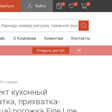
0
0
0
язаться
Войти
айс
О Компании
Клиентам
Контакты
✨
Открыть доступ
0 отзывов
кт кухонный
атка, прихватка-
а) рогожка Fine Line