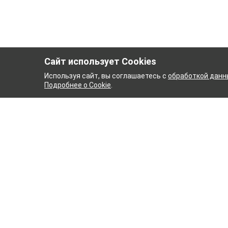
Сайт использует Cookies
Используя сайт, вы соглашаетесь с
обработкой данн
Подробнее о Cookie
.
НЫЙ КОМБИНАТ
ТЕЙКОВС
ТХБК
Ткани
Постель
Домашн
Кухонн
Тейковский хлопчатобумажный
Пряжа
комбинат – современное текстильное