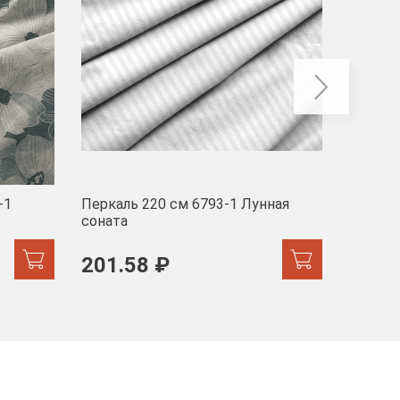
-1
Перкаль 220 см 6793-1 Лунная
Муслин
соната
103 
201.58 ₽
171.44