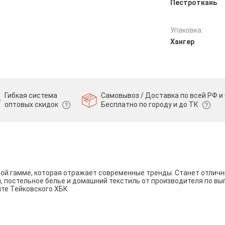
Пестроткань
Упаковка:
Хангер
Гибкая система
Самовывоз / Доставка по всей РФ и 
оптовых скидок
Бесплатно по городу и до ТК
вой гамме, которая отражает современные тренды. Станет отли
и, постельное белье и домашний текстиль от производителя по вы
йте Тейковского ХБК