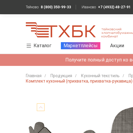
Тейково
8 (800) 350-99-33
Иваново
+7 (4932) 48-27-91
Каталог
Маркетплейсы
Акции
Получите полный доступ ко в
Главная
Продукция
Кухонный текстиль
Пр
Комплект кухонный (прихватка, прихватка-рукавица) 