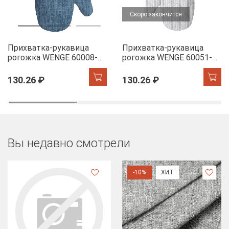
Скоро закончится
Прихватка-рукавица
Прихватка-рукавица
рогожка WENGE 60008-11
рогожка WENGE 60051-1
Juliet denim
The Garden of words
130.26 ₽
130.26 ₽
Вы недавно смотрели
-10%
ХИТ