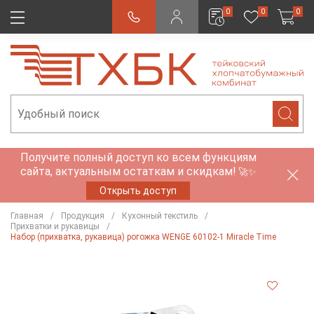
0
0
0
Получите полный доступ ко всем функциям
сайта, актуальным остаткам и скидкам!
🚀✨
Открыть доступ
Главная
Продукция
Кухонный текстиль
Прихватки и рукавицы
Набор (прихватка, рукавица) рогожка WENGE 60102-1 Miracle Time