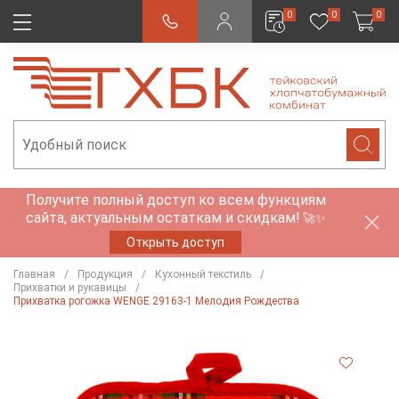
0
0
0
Получите полный доступ ко всем функциям
сайта, актуальным остаткам и скидкам!
🚀✨
Открыть доступ
Главная
Продукция
Кухонный текстиль
Прихватки и рукавицы
Прихватка рогожка WENGE 29163-1 Мелодия Рождества