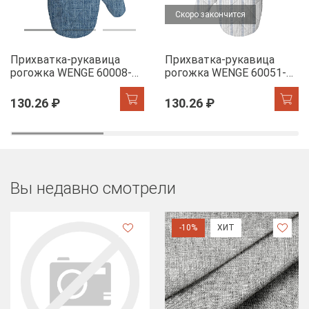
Скоро закончится
Прихватка-рукавица
Прихватка-рукавица
рогожка WENGE 60008-11
рогожка WENGE 60051-1
Juliet denim
The Garden of words
130.26 ₽
130.26 ₽
Вы недавно смотрели
-10%
ХИТ