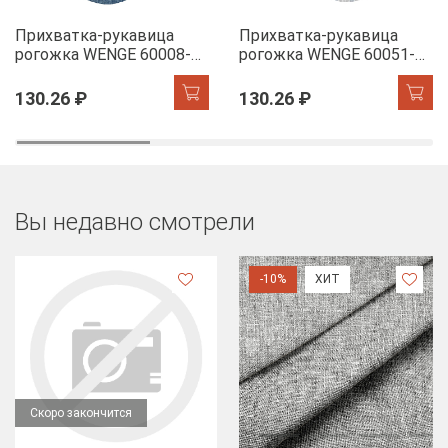
Прихватка-рукавица
Прихватка-рукавица
рогожка WENGE 60008-11
рогожка WENGE 60051-1
Juliet denim
The Garden of words
130.26 ₽
130.26 ₽
Вы недавно смотрели
-10%
ХИТ
Скоро закончится