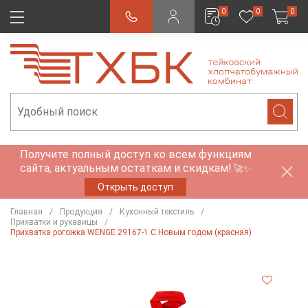
0
0
0
Получите полный доступ ко всем функциям
сайта, актуальным остаткам и скидкам!
🚀✨
Открыть доступ
Главная
Продукция
Кухонный текстиль
Прихватки и рукавицы
Прихватка рогожка WENGE 29167-1 С Новым годом (красная)