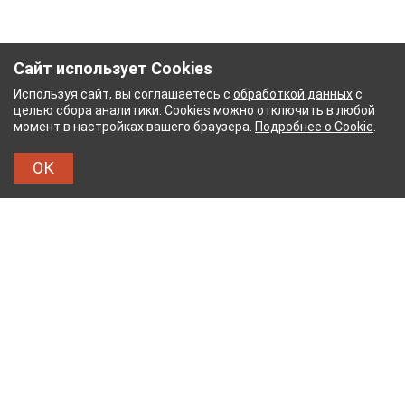
Сайт использует Cookies
Используя сайт, вы соглашаетесь с
обработкой данных
с
целью сбора аналитики. Cookies можно отключить в любой
момент в настройках вашего браузера.
Подробнее о Cookie
.
ОК
НЫЙ КОМБИНАТ
ТЕЙКОВСКИЙ ХЛОПЧАТОБУМА
ТХБК
Тейковский хлопчатобумажный комбинат – современное
текстильное предприятие России полного