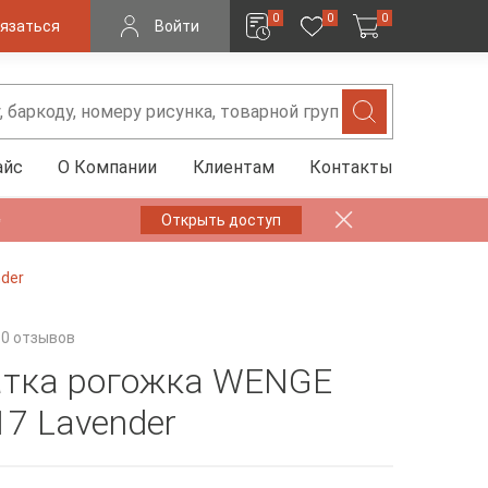
0
0
0
язаться
Войти
айс
О Компании
Клиентам
Контакты
✨
Открыть доступ
der
0 отзывов
тка рогожка WENGE
17 Lavender