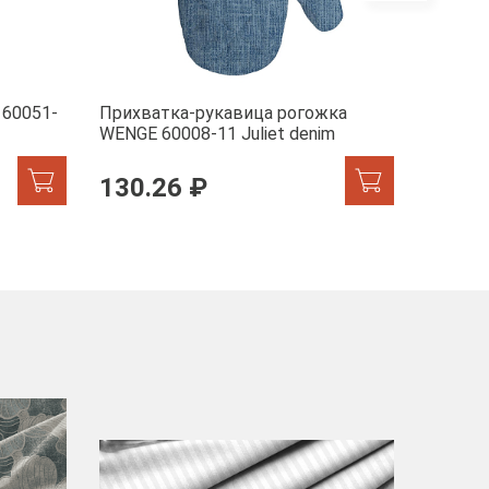
Скоро
 60051-
Прихватка-рукавица рогожка
Прихва
WENGE 60008-11 Juliet denim
WENGE 
130.26 ₽
130.
-40