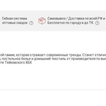
Гибкая система
Самовывоз / Доставка по всей РФ и 
оптовых скидок
Бесплатно по городу и до ТК
вой гамме, которая отражает современные тренды. Станет отли
и, постельное белье и домашний текстиль от производителя по вы
йте Тейковского ХБК