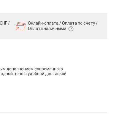
СНГ /
Онлайн-оплата / Оплата по счету /
Оплата наличными
чным дополнением современного
годной цене с удобной доставкой