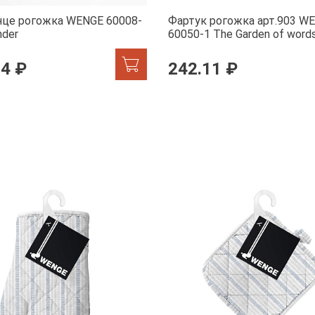
нце рогожка WENGE 60008-
Фартук рогожка арт.903 W
nder
60050-1 The Garden of word
84 ₽
242.11 ₽