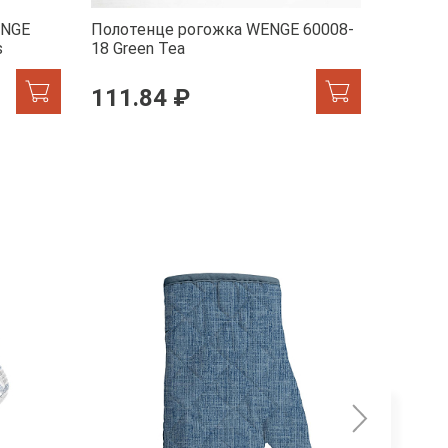
ENGE
Полотенце рогожка WENGE 60008-
Полоте
s
18 Green Tea
17 Lave
111.84 ₽
111.