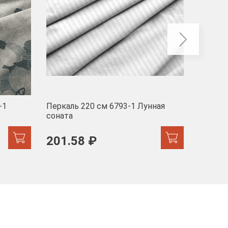
-1
Перкаль 220 см 6793-1 Лунная
Муслин
соната
103 
201.58 ₽
171.44