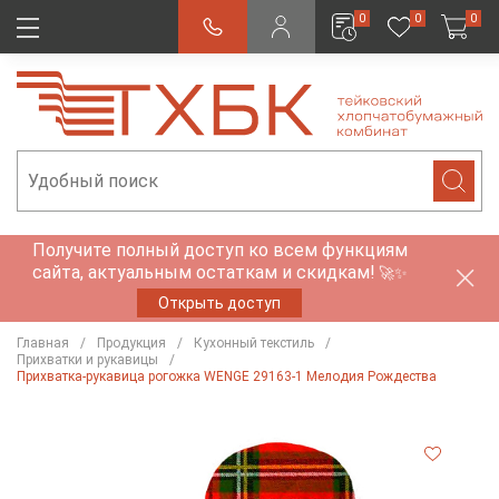
0
0
0
Получите полный доступ ко всем функциям
сайта, актуальным остаткам и скидкам!
🚀✨
Открыть доступ
Главная
Продукция
Кухонный текстиль
Прихватки и рукавицы
Прихватка-рукавица рогожка WENGE 29163-1 Мелодия Рождества