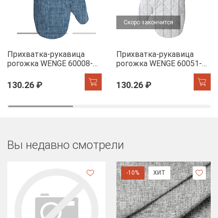
Скоро закончится
Прихватка-рукавица
Прихватка-рукавица
рогожка WENGE 60008-11
рогожка WENGE 60051-1
Juliet denim
The Garden of words
130.26 ₽
130.26 ₽
Вы недавно смотрели
-10%
ХИТ