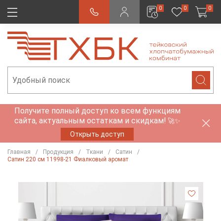
0
0
0
Получите полный доступ ко всем функциям
сайта, актуальным остаткам и скидкам!
🚀✨
Открыть доступ
Главная
Продукция
Ткани
Сатин
Сатин 220 см 11998-21 Фиалковый аромат