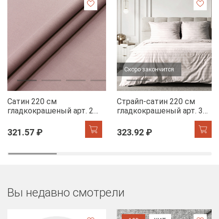
Скоро закончится
Сатин 220 см
Страйп-сатин 220 см
гладкокрашеный арт. 273
гладкокрашеный арт. 305
86043-99 темно-
86080-12 Дымка АК,
сиреневый АК
полоса 2*2
321.57 ₽
323.92 ₽
Вы недавно смотрели