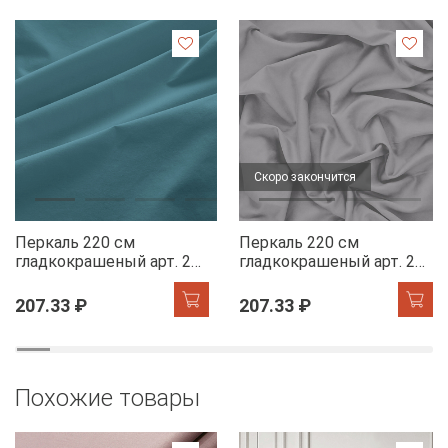
Скоро закончится
Перкаль 220 см
Перкаль 220 см
гладкокрашеный арт. 239
гладкокрашеный арт. 239
86082-8 ниагара АК
86063-13 серый сплав
АК
207.33 ₽
207.33 ₽
Похожие товары