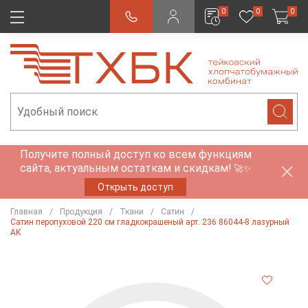
0
0
0
Получите полный доступ ко всем функциям
сайта, актуальным остаткам и скидкам!
🚀✨
Открыть доступ
Главная
Продукция
Ткани
Сатин
Сатин перопуховой 220 см гладкокрашеный арт. 236 86044-8 лазурный
АК