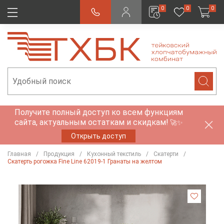
0
0
0
Получите полный доступ ко всем функциям
сайта, актуальным остаткам и скидкам!
🚀✨
Открыть доступ
Главная
Продукция
Кухонный текстиль
Скатерти
Скатерть рогожка Fine Line 62019-1 Гранаты на желтом