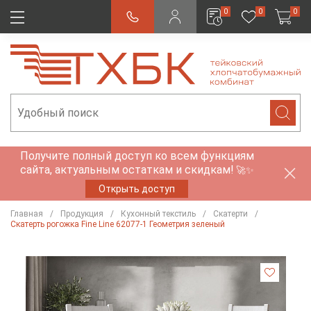
0
0
0
Получите полный доступ ко всем функциям
сайта, актуальным остаткам и скидкам!
🚀✨
Открыть доступ
Главная
Продукция
Кухонный текстиль
Скатерти
Скатерть рогожка Fine Line 62077-1 Геометрия зеленый