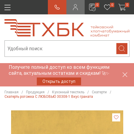
0
0
0
Получите полный доступ ко всем функциям
сайта, актуальным остаткам и скидкам!
🚀✨
Открыть доступ
Главная
Продукция
Кухонный текстиль
Скатерти
Скатерть рогожка С ЛЮБОВЬЮ 30308-1 Вкус граната