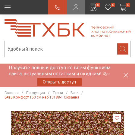
0
0
0
Получите полный доступ ко всем функциям
сайта, актуальным остаткам и скидкам!
🚀✨
Открыть доступ
Главная
Продукция
Ткани
Бязь
Бязь Комфорт 150 см наб 13188-1 Сюзанна