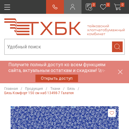
0
0
0
Получите полный доступ ко всем функциям
сайта, актуальным остаткам и скидкам!
🚀✨
Открыть доступ
Главная
Продукция
Ткани
Бязь
Бязь Комфорт 150 см наб 13498-7 Галатея