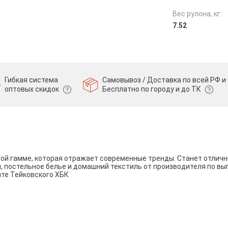
Вес рулона, кг:
7.52
Гибкая система
Самовывоз / Доставка по всей РФ и 
оптовых скидок
Бесплатно по городу и до ТК
вой гамме, которая отражает современные тренды. Станет отли
и, постельное белье и домашний текстиль от производителя по вы
йте Тейковского ХБК