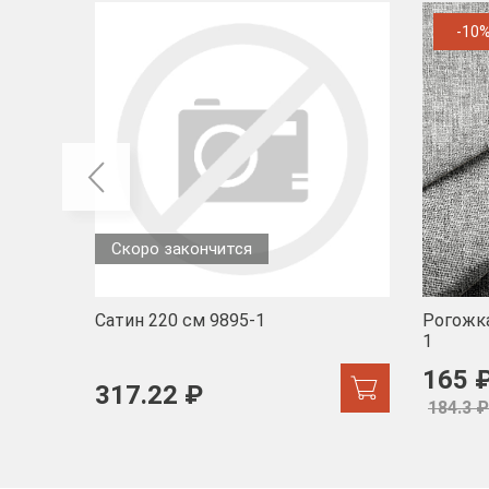
-10
Скоро закончится
Сатин 220 см 9895-1
Рогожка
1
165 
317.22 ₽
184.3 ₽