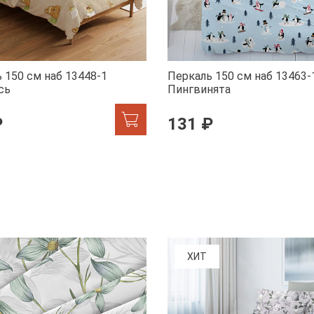
 150 см наб 13448-1
Перкаль 150 см наб 13463-
сь
Пингвинята
₽
131 ₽
ХИТ