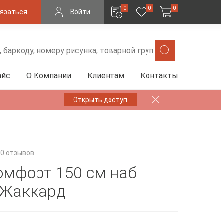
0
0
0
язаться
Войти
айс
О Компании
Клиентам
Контакты
✨
Открыть доступ
0 отзывов
омфорт 150 см наб
 Жаккард