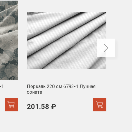
-40
-1
Перкаль 220 см 6793-1 Лунная
Муслин
соната
103 
201.58 ₽
171.44