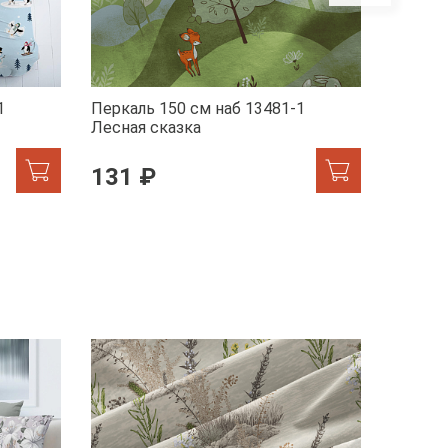
1
Перкаль 150 см наб 13481-1
Перкал
Лесная сказка
Лисята
131 ₽
131 
ХИТ