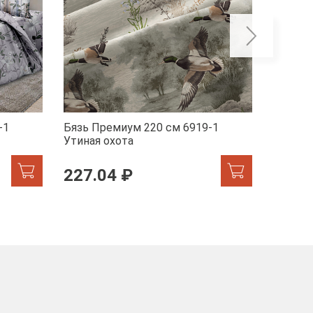
-1
Бязь Премиум 220 см 6919-1
Бязь П
Утиная охота
Марсел
227.04 ₽
227.