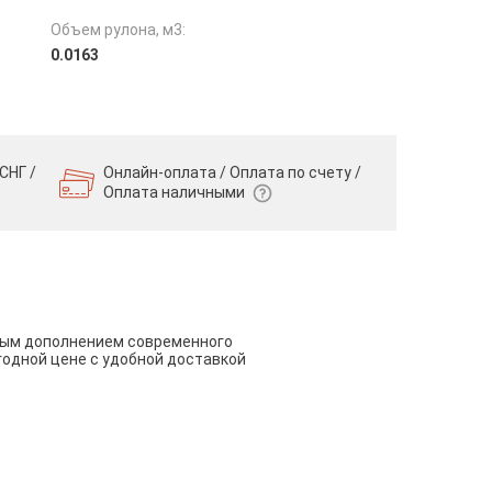
Объем рулона, м3:
0.0163
СНГ /
Онлайн-оплата / Оплата по счету /
Оплата наличными
чным дополнением современного
годной цене с удобной доставкой