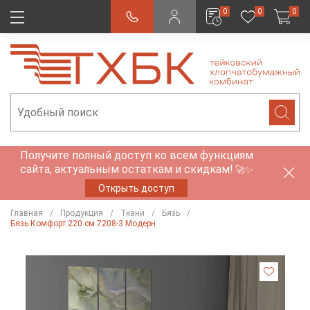
0
0
0
Получите полный доступ ко всем функциям
сайта, актуальным остаткам и скидкам!
🚀✨
Открыть доступ
Главная
Продукция
Ткани
Бязь
Бязь Комфорт 220 см 7208-3 Модерн