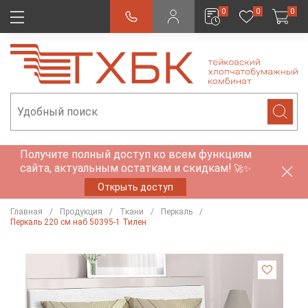
0
0
0
Получите полный доступ ко всем функциям
сайта, актуальным остаткам и скидкам!
🚀✨
Открыть доступ
Главная
Продукция
Ткани
Перкаль
Перкаль 220 см наб 50395-1 Тилен