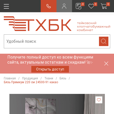
0
0
0
Получите полный доступ ко всем функциям
сайта, актуальным остаткам и скидкам!
🚀✨
Открыть доступ
Главная
Продукция
Ткани
Бязь
Бязь Премиум 220 см 24500-91 какао