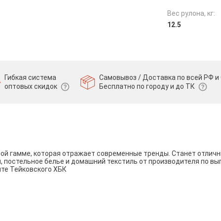
Вес рулона, кг:
12.5
Гибкая система
Самовывоз / Доставка по всей РФ и 
оптовых скидок
Бесплатно по городу и до ТК
вой гамме, которая отражает современные тренды. Станет отли
и, постельное белье и домашний текстиль от производителя по вы
йте Тейковского ХБК