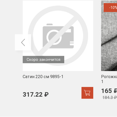
-10
Скоро закончится
Сатин 220 см 9895-1
Рогожка
1
165 
317.22 ₽
184.3 ₽