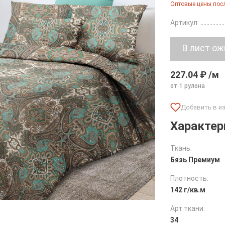
Оптовые цены посл
Артикул:
227.04 ₽ /м
от 1 рулона
Характер
Ткань:
Бязь Премиум
Плотность:
142 г/кв.м
Арт ткани:
34