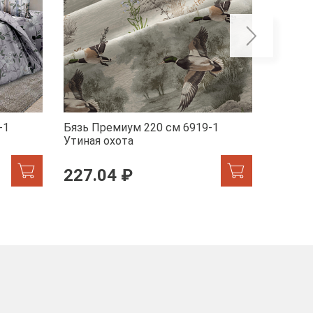
-1
Бязь Премиум 220 см 6919-1
Бязь П
Утиная охота
Марсел
227.04 ₽
227.