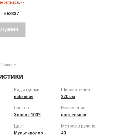
е регистрации
568337
истики
Вид отделки:
Ширина ткани:
набивная
220 см
Состав:
Назначение:
Хлопок 100%
постельная
Цвет:
Метров в рулоне:
Мультиколор
40