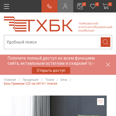
0
0
0
Получите полный доступ ко всем функциям
сайта, актуальным остаткам и скидкам!
🚀✨
Открыть доступ
Главная
Продукция
Ткани
Бязь
Бязь Премиум 220 см 6874-1 Элегия