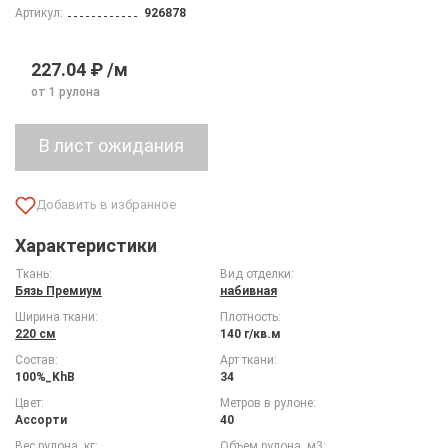
Артикул:
926878
227.04 ₽ /м
от 1 рулона
Характеристики
Ткань:
Вид отделки:
Бязь Премиум
набивная
Ширина ткани:
Плотность:
220 см
140 г/кв.м
Состав:
Арт ткани:
100%_KhB
34
Цвет:
Метров в рулоне:
Ассорти
40
Вес рулона, кг:
Объем рулона, м3: