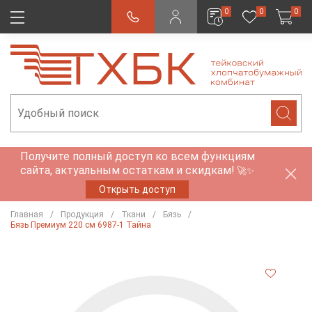
0
0
0
Получите полный доступ ко всем функциям
сайта, актуальным остаткам и скидкам!
🚀✨
Открыть доступ
Главная
Продукция
Ткани
Бязь
Бязь Премиум 220 см 6987-1 Тайна