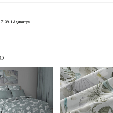
м 7139-1 Адиантум
ют