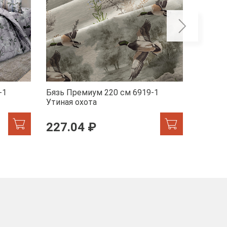
-1
Бязь Премиум 220 см 6919-1
Бязь П
Утиная охота
Марсел
227.04 ₽
227.