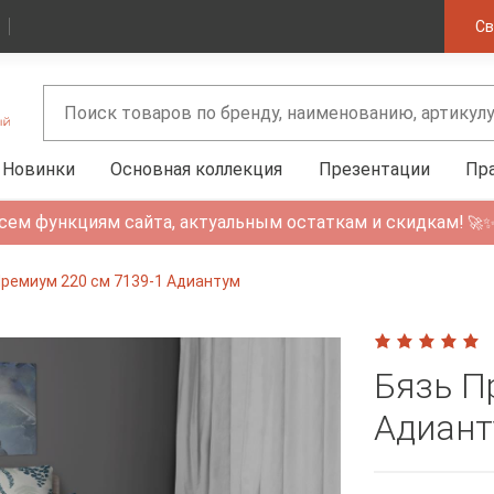
Св
Новинки
Основная коллекция
Презентации
Пр
сем функциям сайта, актуальным остаткам и скидкам!
🚀
Премиум 220 см 7139-1 Адиантум
Бязь П
Адиан