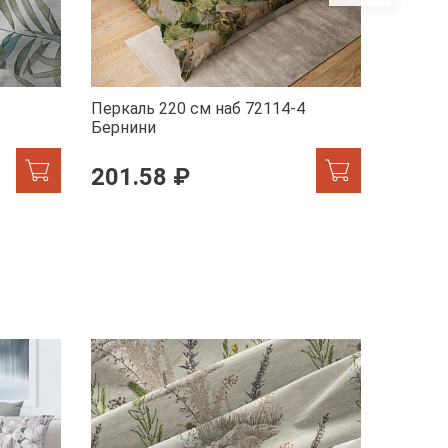
Перкаль 220 см наб 72114-4
Перкал
Бернини
Мрамор
201.58 ₽
201.
ХИТ