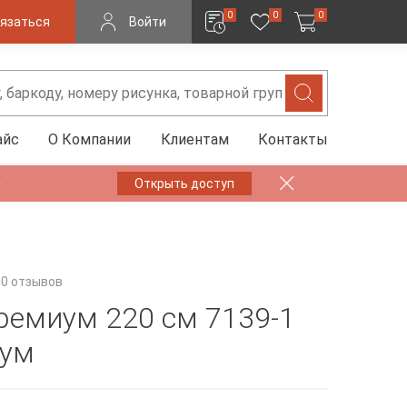
0
0
0
язаться
Войти
айс
О Компании
Клиентам
Контакты
✨
Открыть доступ
0 отзывов
ремиум 220 см 7139-1
тум