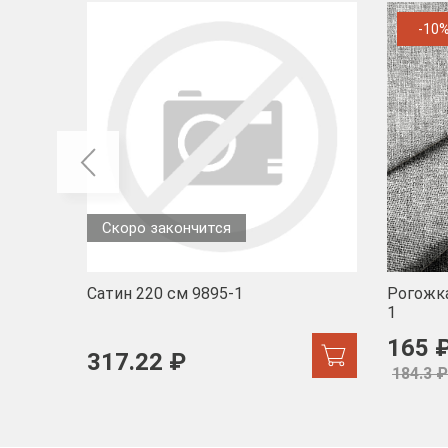
-10
Скоро закончится
Сатин 220 см 9895-1
Рогожка
1
165 
317.22 ₽
184.3 ₽