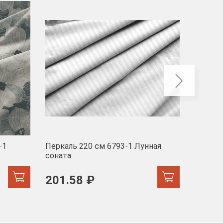
-40
-1
Перкаль 220 см 6793-1 Лунная
Муслин
соната
103 
201.58 ₽
171.44