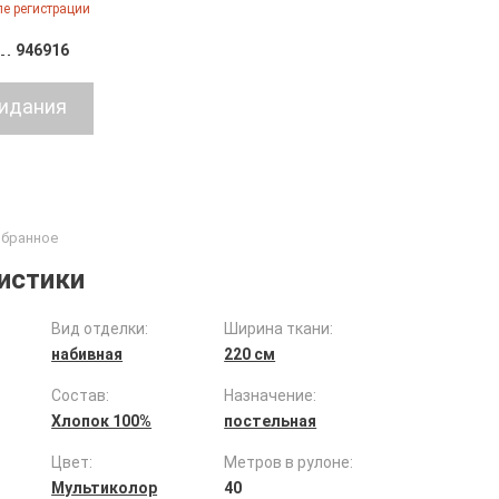
е регистрации
946916
истики
Вид отделки:
Ширина ткани:
набивная
220 см
Состав:
Назначение:
Хлопок 100%
постельная
Цвет:
Метров в рулоне:
Мультиколор
40