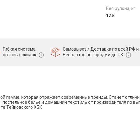
Вес рулона, кг:
12.5
Гибкая система
Самовывоз / Доставка по всей РФ и 
оптовых скидок
Бесплатно по городу и до ТК
вой гамме, которая отражает современные тренды. Станет отли
и, постельное белье и домашний текстиль от производителя по вы
йте Тейковского ХБК