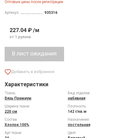
Оптовые цены после регистрации
Артикул:
935316
227.04 ₽ /м
от 1 рулона
Характеристики
Ткань:
Вид отделки:
Бязь Премиум
набивная
Ширина ткани:
Плотность:
220 см
142 г/кв.м
Состав:
Назначение:
Хлопок 100%
постельная
Арт ткани:
Цвет:
34
Бежевый