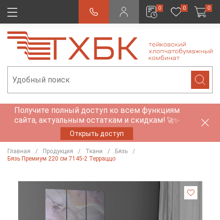
0
0
0
Получите полный доступ ко всем функциям
сайта, актуальным остаткам и скидкам!
🚀✨
Открыть доступ
Главная
Продукция
Ткани
Бязь
Бязь Премиум 220 см 7145-2 Терраццо