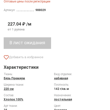
Оптовые цены после регистрации
Артикул:
988029
227.04 ₽ /м
от 1 рулона
Характеристики
Ткань:
Вид отделки:
Бязь Премиум
набивная
Ширина ткани:
Плотность:
220 см
142 г/кв.м
Состав:
Назначение:
Хлопок 100%
постельная
Арт ткани:
Цвет:
34
Ассорти