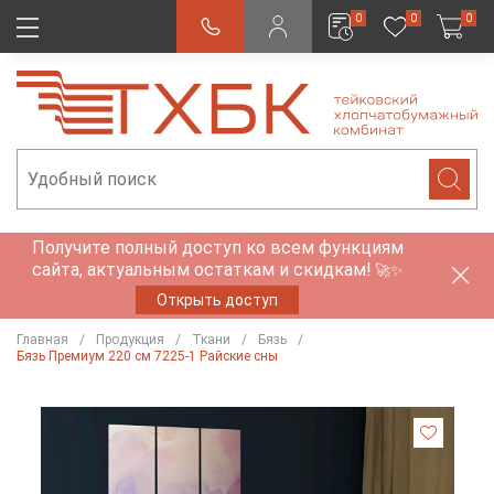
0
0
0
Получите полный доступ ко всем функциям
сайта, актуальным остаткам и скидкам!
🚀✨
Открыть доступ
Главная
Продукция
Ткани
Бязь
Бязь Премиум 220 см 7225-1 Райские сны