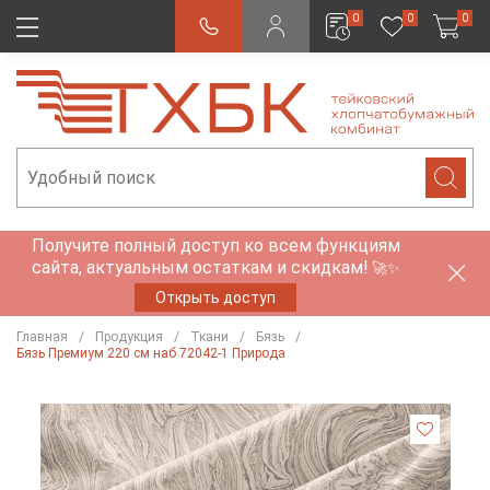
0
0
0
Получите полный доступ ко всем функциям
сайта, актуальным остаткам и скидкам!
🚀✨
Открыть доступ
Главная
Продукция
Ткани
Бязь
Бязь Премиум 220 см наб 72042-1 Природа