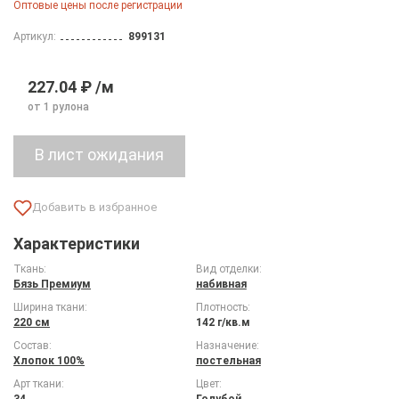
Оптовые цены после регистрации
Артикул:
899131
227.04 ₽ /м
от 1 рулона
Характеристики
Ткань:
Вид отделки:
Бязь Премиум
набивная
Ширина ткани:
Плотность:
220 см
142 г/кв.м
Состав:
Назначение:
Хлопок 100%
постельная
Арт ткани:
Цвет:
34
Голубой