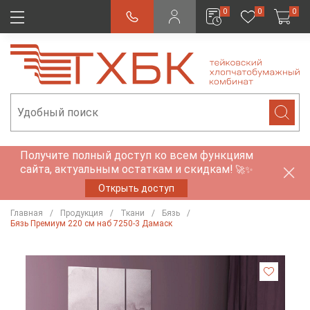
0
0
0
Получите полный доступ ко всем функциям
сайта, актуальным остаткам и скидкам!
🚀✨
Открыть доступ
Главная
Продукция
Ткани
Бязь
Бязь Премиум 220 см наб 7250-3 Дамаск