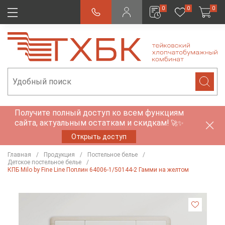
0
0
0
Получите полный доступ ко всем функциям
сайта, актуальным остаткам и скидкам!
🚀✨
Открыть доступ
Главная
Продукция
Постельное белье
Детское постельное белье
КПБ Milo by Fine Line Поплин 64006-1/50144-2 Гамми на желтом