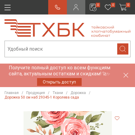
0
0
0
Получите полный доступ ко всем функциям
сайта, актуальным остаткам и скидкам!
🚀✨
Открыть доступ
Главная
Продукция
Ткани
Дорожка
Дорожка 50 см наб 29345-1 Королева сада