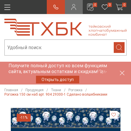
0
0
0
Получите полный доступ ко всем функциям
сайта, актуальным остаткам и скидкам!
🚀✨
Открыть доступ
Главная
Продукция
Ткани
Рогожка
Рогожка 150 см наб арт. 904 29300-1 Сделано волшебниками
-11%