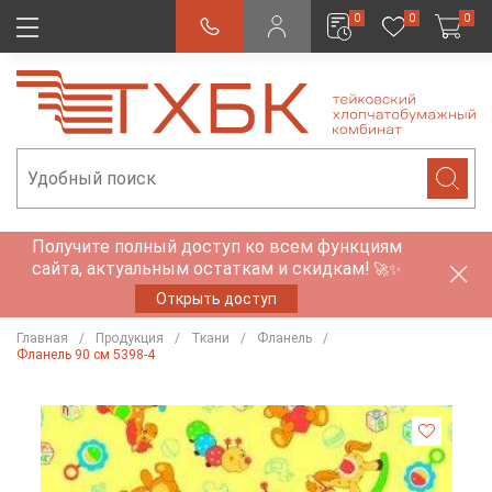
0
0
0
Получите полный доступ ко всем функциям
сайта, актуальным остаткам и скидкам!
🚀✨
Открыть доступ
Главная
Продукция
Ткани
Фланель
Фланель 90 см 5398-4