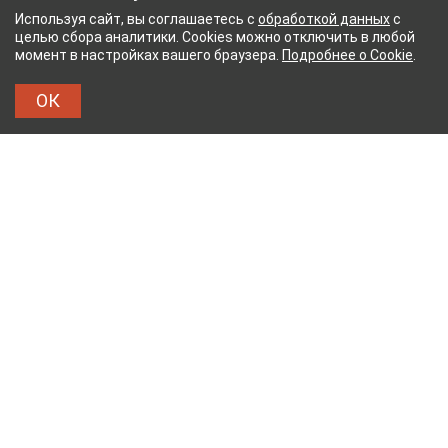
Используя сайт, вы соглашаетесь с
обработкой данных
с
целью сбора аналитики. Cookies можно отключить в любой
момент в настройках вашего браузера.
Подробнее о Cookie
.
ОК
НЫЙ КОМБИНАТ
ТЕЙКОВСКИЙ ХЛОПЧАТОБУМ
ТХБК
Тейковский хлопчатобумажный комбинат – современное
текстильное предприятие России полного
производственного цикла, оснащенное новейшим
оборудованием.