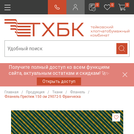
0
0
0
Получите полный доступ ко всем функциям
сайта, актуальным остаткам и скидкам!
🚀✨
Открыть доступ
Главная
Продукция
Ткани
Фланель
Фланель Престиж 150 см 29072-5 Франческа