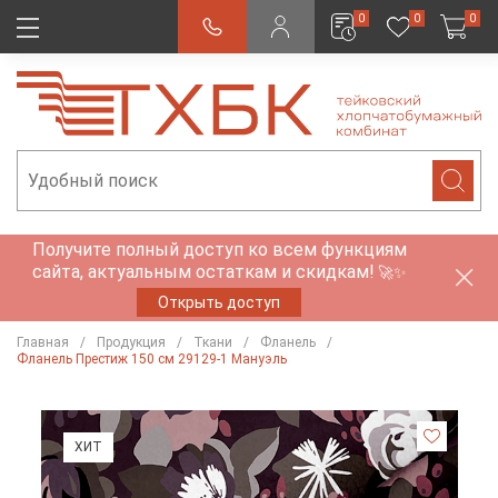
0
0
0
Получите полный доступ ко всем функциям
сайта, актуальным остаткам и скидкам!
🚀✨
Открыть доступ
Главная
Продукция
Ткани
Фланель
Фланель Престиж 150 см 29129-1 Мануэль
ХИТ