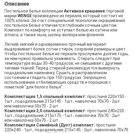
Описание
Постельное белье коллекции
Активное крашение
торговой
марки
WENGE
произведено из перкаля, который состоит из
100% хлопка. За счет специальной технологии окрашивания
постельное белье отличается глубоким сочным цветом.
Комплект по комфорту не уступает белью из сатина или
атласа, а также льна, шелка, велюра или фланели.
Легкий, мягкий и одновременно прочный материал
выдерживает более сотни стирок, сохраняя размеры и цвет.
Чтобы постельное белье из перкаля прослужило долгие годы,
за ним нужно правильно ухаживать. Стирать следует при
температуре воды 30-40 градусов, не смешивая с другими
типами тканей. Перед стиркой рекомендуется вывернуть
пододеяльник наизнанку. Сушить в расправленном
состоянии и гладить при 150 градусах. Запрещено
использование отбеливающих средств и порошков с
пометкой "для белого белья".
Комплектация 1,5 спальный комплект:
простыня 220х150 -
1шт.; пододеяльник 215х145 - 1шт.; наволочка 70х70 - 2шт.
или наволочка 50х70 - 2 шт.
Комплектация 2,0 спальный комплект:
простыня 240х220 -
1шт.; пододеяльник 215х175 - 1шт.; наволочка 70х70 - 2шт.
или наволочка 50х70 - 2 шт.
Комплектация Семейный (Дуэт) комплект:
простыня
220х240 - 1шт.; пододеяльник 215х145 - 2шт.; наволочка 70х70