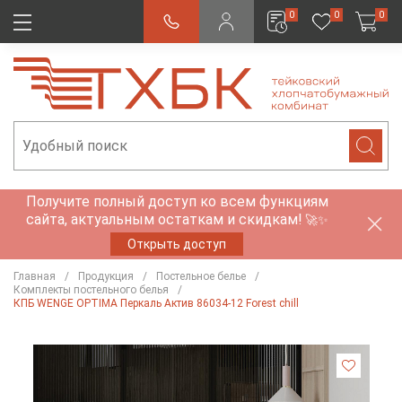
0
0
0
Получите полный доступ ко всем функциям
сайта, актуальным остаткам и скидкам!
🚀✨
Открыть доступ
Главная
Продукция
Постельное белье
Комплекты постельного белья
КПБ WENGE OPTIMA Перкаль Актив 86034-12 Forest chill