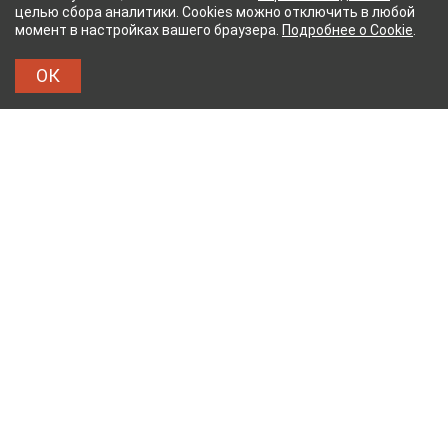
целью сбора аналитики. Cookies можно отключить в любой
момент в настройках вашего браузера.
Подробнее о Cookie
.
ОК
ЫЙ КОМБИНАТ
ТЕЙКОВСКИЙ ХЛОПЧАТОБУМАЖ
ТХБК
Тейковский хлопчатобумажный комбинат – современное
текстильное предприятие России полного
производственного цикла, оснащенное новейшим
оборудованием.