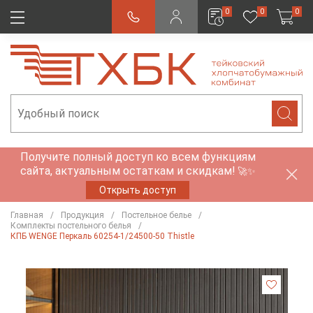
0
0
0
Получите полный доступ ко всем функциям
сайта, актуальным остаткам и скидкам!
🚀✨
Открыть доступ
Главная
Продукция
Постельное белье
Комплекты постельного белья
КПБ WENGE Перкаль 60254-1/24500-50 Тhistle