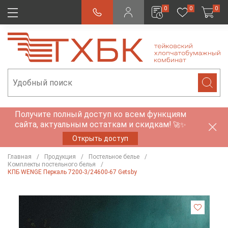
0
0
0
Получите полный доступ ко всем функциям
сайта, актуальным остаткам и скидкам!
🚀✨
Открыть доступ
Главная
Продукция
Постельное белье
Комплекты постельного белья
КПБ WENGE Перкаль 7200-3/24600-67 Getsby