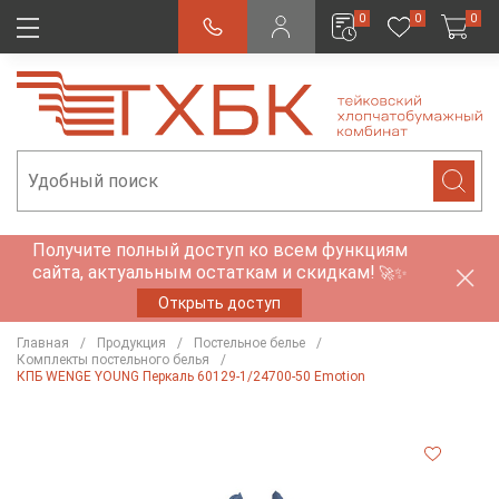
0
0
0
Получите полный доступ ко всем функциям
сайта, актуальным остаткам и скидкам!
🚀✨
Открыть доступ
Главная
Продукция
Постельное белье
Комплекты постельного белья
КПБ WENGE YOUNG Перкаль 60129-1/24700-50 Emotion