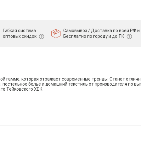
Гибкая система
Самовывоз / Доставка по всей РФ и 
оптовых скидок
Бесплатно по городу и до ТК
вой гамме, которая отражает современные тренды. Станет отли
и, постельное белье и домашний текстиль от производителя по вы
йте Тейковского ХБК