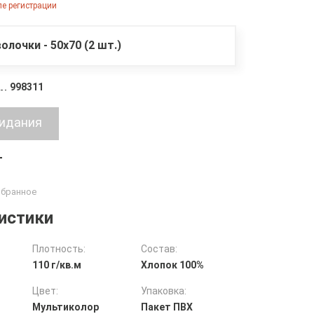
е регистрации
олочки - 50х70 (2 шт.)
998311
т
истики
Плотность:
Состав:
110 г/кв.м
Хлопок 100%
Цвет:
Упаковка:
Мультиколор
Пакет ПВХ