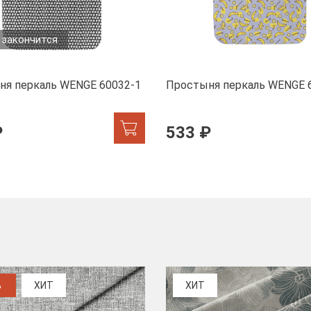
 закончится
ня перкаль WENGE 60032-1
Простыня перкаль WENGE 
₽
533 ₽
%
ХИТ
ХИТ