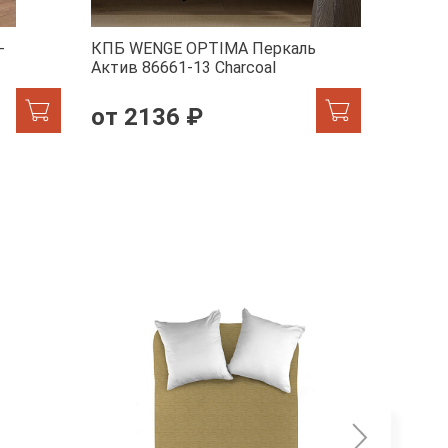
-
КПБ WENGE OPTIMA Перкаль
КПБ WE
Актив 86661-13 Charcoal
1/24900
от 2136 ₽
от 2