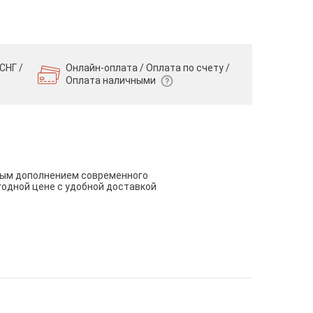
СНГ /
Онлайн-оплата / Оплата по счету /
Оплата наличными
чным дополнением современного
годной цене с удобной доставкой