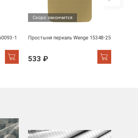
Скоро закончится
Скоро
60093-1
Простыня перкаль Wenge 15348-25
Пододе
6793-1
533 ₽
949 
-40