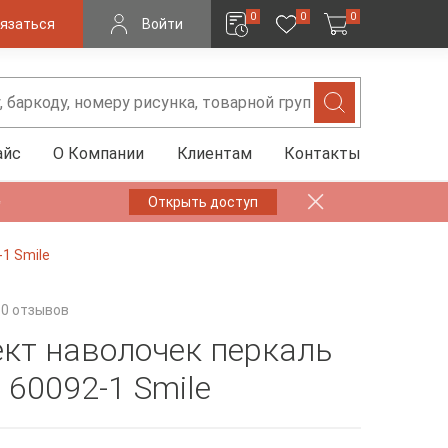
0
0
0
язаться
Войти
айс
О Компании
Клиентам
Контакты
✨
Открыть доступ
1 Smile
0 отзывов
кт наволочек перкаль
60092-1 Smile