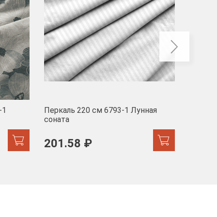
-1
Перкаль 220 см 6793-1 Лунная
Муслин
соната
103 
201.58 ₽
171.44